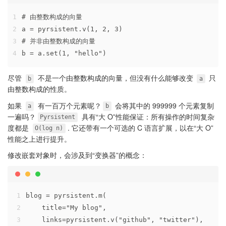
1
# 由整数构成的向量
2
a = pyrsistent.v(1, 2, 3)
3
# 并非由整数构成的向量
4
b = a.set(1, "hello")
尽管
不是一个由整数构成的向量，但没有什么能够改变
只
b
a
由整数构成的性质。
如果
有一百万个元素呢？
会将其中的 999999 个元素复制
a
b
一遍吗？
具有“大 O”性能保证：所有操作的时间复杂
Pyrsistent
度都是
. 它还带有一个可选的 C 语言扩展，以在“大 O”
O(log n)
性能之上进行提升。
修改嵌套对象时，会涉及到“变换器”的概念：
1
blog = pyrsistent.m(
2
    title="My blog",
3
    links=pyrsistent.v("github", "twitter"),