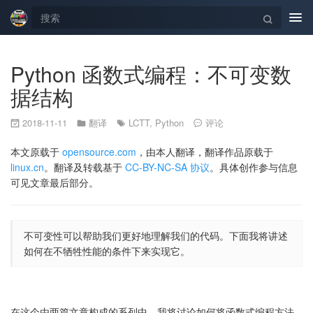
Tog
navi
Python 函数式编程：不可变数
据结构
2018-11-11
翻译
LCTT
,
Python
评论
本文原载于
opensource.com
，由本人翻译，翻译作品原载于
linux.cn
。翻译及转载基于
CC-BY-NC-SA 协议
。具体创作参与信息
可见文章最后部分。
不可变性可以帮助我们更好地理解我们的代码。下面我将讲述
如何在不牺牲性能的条件下来实现它。
在这个由两篇文章构成的系列中，我将讨论如何将函数式编程方法