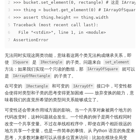
2
>>> bucket.set_element(0, rectangle) # 这是 IArra
3
>>> thing = bucket.get_element(0) # IArrayOfSq
4
>>> assert thing.height == thing.width
5
Traceback (most recent call last):
6
  File "<stdin>", line 1, in <module>
7
AssertionError
无法同时实现这两类功能，意味着这两个类无法构成继承关系，即
使
是
的子类。问题来自
ISquare
IRectangle
set_element
方法：如果我们实现一个只读的数组，那
就可以
IArrayOfSquare
是
的子类了。
IArrayOfRectangle
在可变的
和可变的
接口中，可变性都
IRectangle
IArrayOf*
会使得对类型和子类的思考变得更加困难 —— 放弃变换的能力，意
味着我们的直觉所希望的类型间关系能够成立了。
可变性还会带来作用域方面的影响。当一个共享对象被两个地方的
代码改变时，这种问题就会发生。一个经典的例子是两个线程同时
改变一个共享变量。不过在单线程程序中，即使在两个相距很远的
地方共享一个变量，也是一件简单的事情。从 Python 语言的角度来
思考，大多数对象都可以从很多位置来访问：比如在模块全局变