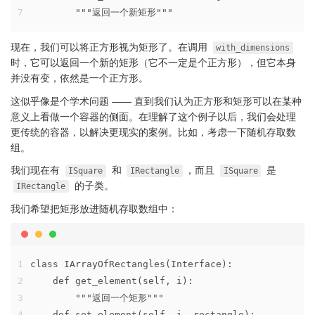
7
        """返回一个新矩形"""
现在，我们可以将正方形视为矩形了。在调用
with_dimensions
时，它可以返回一个新的矩形（它不一定是个正方形），但它本身
并没有变，依然是一个正方形。
这似乎像是个学术问题 —— 直到我们认为正方形和矩形可以在某种
意义上看做一个容器的侧面。在理解了这个例子以后，我们会处理
更传统的容器，以解决更现实的案例。比如，考虑一下随机存取数
组。
我们现在有
和
，而且
是
ISquare
IRectangle
ISquare
的子类。
IRectangle
我们希望把矩形放进随机存取数组中：
1
class IArrayOfRectangles(Interface):
2
    def get_element(self, i):
3
        """返回一个矩形"""
4
    def set_element(self, i, rectangle):