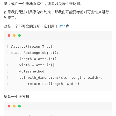
量，或在一个堆栈跟踪中，或者以类属性来访问。
如果我们无法对共享做出约束，那我们可能要考虑对可变性来进行
约束了。
这是一个不可变的矩形，它利用了
attr
库：
1
@attr.s(frozen=True)
2
class Rectange(object):
3
    length = attr.ib()
4
    width = attr.ib()
5
    @classmethod
6
    def with_dimensions(cls, length, width):
7
        return cls(length, width)
这是一个正方形：