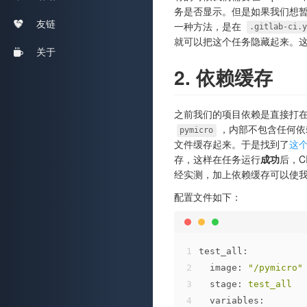
务是否显示。但是如果我们想
友链
一种方法，是在
.gitlab-ci.
就可以把这个任务隐藏起来。这种做
关于
2. 依赖缓存
之前我们的项目依赖是直接打在 
，内部不包含任何依
pymicro
文件缓存起来。于是找到了
这
存，这样在任务运行
成功
后，C
经实测，加上依赖缓存可以使
配置文件如下：
1
test_all:
2
image:
"/pymicro"
3
stage:
test_all
4
variables: