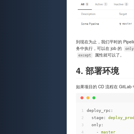
到现在为止，我们平时的 Pip
务中执行，可以在 job 的
only
属性就可以了。
except
4. 部署环境
如果项目的 CD 流程在 GitL
1
deploy_rpc:
2
stage:
deploy_pro
3
only:
4
-
master