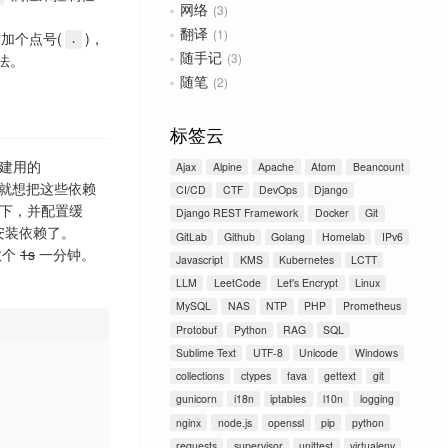
网络
3
翻译
1
加个点号(
)，
.
随手记
3
做法。
随笔
2
标签云
构建用的
Ajax
Alpine
Apache
Atom
Beancount
就想把这些依赖
CI/CD
CTF
DevOps
Django
下，并配置缓
Django REST Framework
Docker
Git
新安装依赖了。
GitLab
Github
Golang
Homelab
IPv6
数个
1s
一分钟。
Javascript
KMS
Kubernetes
LCTT
LLM
LeetCode
Let's Encrypt
Linux
MySQL
NAS
NTP
PHP
Prometheus
Protobuf
Python
RAG
SQL
Sublime Text
UTF-8
Unicode
Windows
collections
ctypes
fava
gettext
git
gunicorn
i18n
iptables
l10n
logging
nginx
node.js
openssl
pip
python
requests
supervisor
unittest
virtualenv