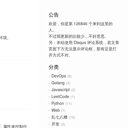
公告
欢迎，你是第
126846
个来到这里的
人。
不过我更新的比较少…不好意思。
署环境。
另：本站使用 Disqus 评论系统，若文章
页面下方无法显示评论框，那肯定是打
开方式不对。
分类
DevOps
8
Golang
3
Javascript
2
LeetCode
1
Python
11
Web
1
乱七八糟
14
开发
2
属性来控制任