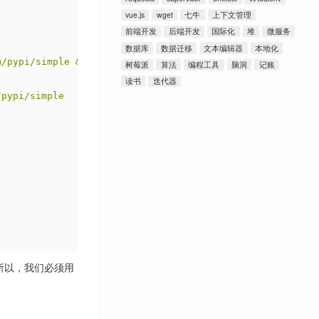
vue.js
wget
七牛
上下文管理
前端开发
后端开发
国际化
堆
微服务
数据库
数据迁移
文本编辑器
本地化
m/pypi/simple && virtualenv venv )"
树莓派
算法
编程工具
脑洞
记账
读书
迭代器
/pypi/simple
归档
八月 2024
2
十月 2022
1
六月 2022
1
九月 2021
1
七月 2021
1
二月 2021
1
十二月 2020
1
九月 2020
1
所以，我们必须用
六月 2019
2
五月 2019
1
四月 2019
1