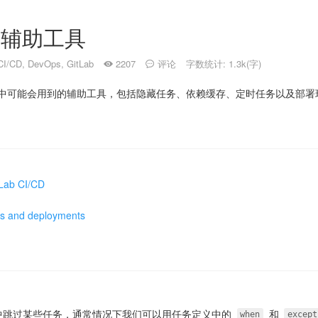
D: 辅助工具
CI/CD
,
DevOps
,
GitLab
2207
评论
字数统计: 1.3k(字)
CI/CD 中可能会用到的辅助工具，包括隐藏任务、依赖缓存、定时任务以及部
tLab CI/CD
ts and deployments
ine 中跳过某些任务，通常情况下我们可以用任务定义中的
和
when
except