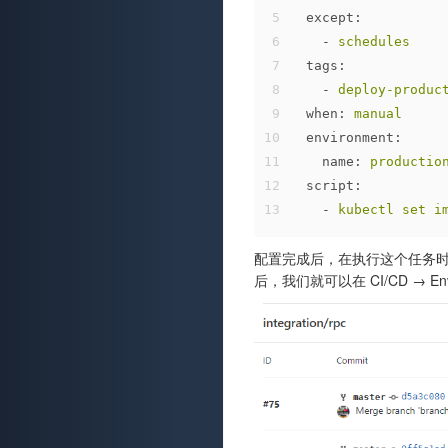
5
except:
6
-
schedules
7
tags:
8
-
deploy-produc
9
when:
manual
10
environment:
11
name:
productio
12
script:
13
-
kubectl
set
i
配置完成后，在执行这个任务时，G
后，我们就可以在 CI/CD → E