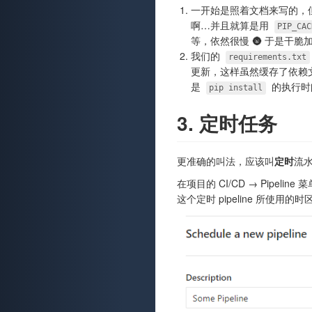
一开始是照着文档来写的，但
啊…并且就算是用
PIP_CAC
等，依然很慢 🌚 于是干
我们的
requirements.txt
更新，这样虽然缓存了依赖
是
的执行时
pip install
3. 定时任务
更准确的叫法，应该叫
定时
流水线
在项目的 CI/CD → Pipe
这个定时 pipeline 所使用的时