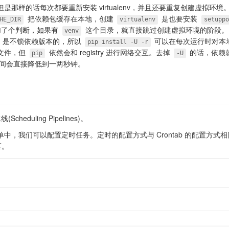
是那样的话每次都要重新安装 virtualenv，并且还要重复创建虚拟环
把依赖包缓存在本地，创建
是也要安装
HE_DIR
virtualenv
setuppo
脆加了个判断，如果有
这个目录，就直接跳过创建虚拟环境的阶段。
venv
是不锁依赖版本的，所以
可以在每次运行时对本
pip install -U -r
文件，但
依然会和 registry 进行网络交互。去掉
的话，依赖
pip
-U
间会直接降低到一两秒钟。
(Scheduling Pipelines)。
line 菜单中，我们可以配置定时任务。定时的配置方式与 Crontab 的配置方
区。