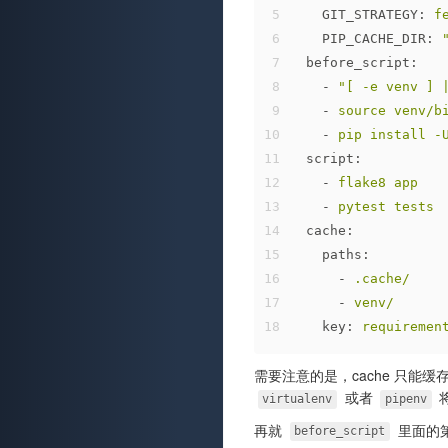
5
GIT_STRATEGY:
f
6
PIP_CACHE_DIR:
7
before_script:
8
-
"[ -e venv ] 
9
-
source
venv/b
10
-
pip
install
-
11
script:
12
-
flake8
app
13
-
pytest
tests
14
cache:
15
paths:
16
-
.cache/
17
-
venv/
18
key:
requiremen
需要注意的是，cache 只
或者
virtualenv
pipenv
再就
里面的
before_script